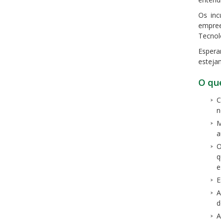
Os inc
empree
Tecnol
Espera
esteja
O qu
C
n
M
a
O
q
e
E
A
d
A