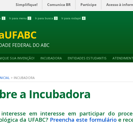
Simplifique!
Comunica BR
Participe
Acesso à infor
do
1
Ir para menu
2
Ir para busca
3
Ir para rodapé
4
vaUFABC
DADE FEDERAL DO ABC
IQUE SUA INVENÇÃO!
INCUBADORA
ENTIDADES ESTUDANTIS
ATENDIMEN
NICIAL
>
INCUBADORA
bre a Incubadora
interesse em interesse em participar do proce
ológica da UFABC?
Preencha este formulário
e rec
_______________________________________________________