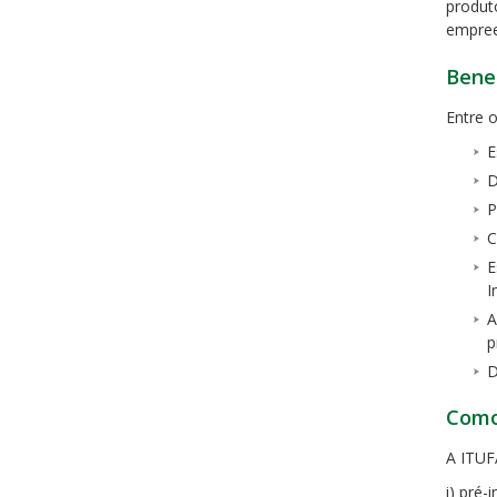
produt
empree
Benef
Entre 
E
D
P
C
E
I
A
p
D
Como
A ITUF
i) pré-