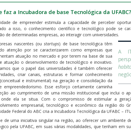
e faz a Incubadora de base Tecnológica da UFABC
lidade de empreender estimula a capacidade de perceber oportuni
ado a isso, o conhecimento científico e tecnológico pode se car
ão de determinadas empresas, ao interagir com universidades.
presas nascentes (ou
startups
) de base tecnológica têm
do atenção por se caracterizarem como empresas que
A I
mentam atuação no mercado e por terem na base de sua
persp
e atuação o desenvolvimento de tecnológico e inovativo.
habit
tamos que o papel das universidades é também oferecer
negóc
nidades, criar canais, estruturas e formar conhecimento
o (conceitual e instrumental) na geração e consolidação da
e empreendedorismo. Esse esforço certamente caminha
eção ao cumprimento de uma missão institucional que inclui o a
 onde ela se situa. Com o compromisso de estimular a geraçã
olvimento empresarial, tecnológico e econômico da região do G
sidade Federal do ABC cria a Incubadora Tecnológica da UFABC – IT
se de uma iniciativa singular na região, ao oferecer um ambiente
ógico pela UFABC, em suas várias modalidades, que tenham em su