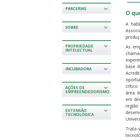
PARCERIAS
O qu
A habi
SOBRE
Associ
produç
PROPRIEDADE
As em
INTELECTUAL
chama
experi
base d
INCUBADORA
Acredi
oportu
crític
AÇÕES DE
EMPREENDEDORISMO
área d
em dir
região
EXTENSÃO
desenv
TECNOLÓGICA
Univer
Trata-
tecnol