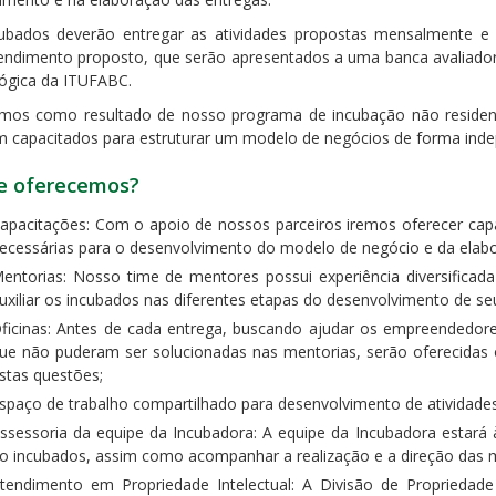
ubados deverão entregar as atividades propostas mensalmente e 
ndimento proposto, que serão apresentados a uma banca avaliado
ógica da ITUFABC.
mos como resultado de nosso programa de incubação não reside
m capacitados para estruturar um modelo de negócios de forma ind
e oferecemos?
apacitações: Com o apoio de nossos parceiros iremos oferecer capa
ecessárias para o desenvolvimento do modelo de negócio e da elabo
entorias: Nosso time de mentores possui experiência diversificada
uxiliar os incubados nas diferentes etapas do desenvolvimento de se
ficinas: Antes de cada entrega, buscando ajudar os empreendedor
ue não puderam ser solucionadas nas mentorias, serão oferecidas o
stas questões;
spaço de trabalho compartilhado para desenvolvimento de atividades
ssessoria da equipe da Incubadora: A equipe da Incubadora estará à
o incubados, assim como acompanhar a realização e a direção das m
tendimento em Propriedade Intelectual: A Divisão de Propriedade