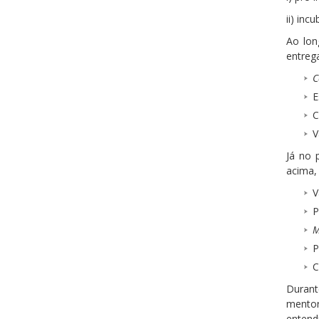
ii) in
Ao lon
entreg
C
E
C
V
Já no 
acima,
V
P
M
P
C
Durant
mentor
entend