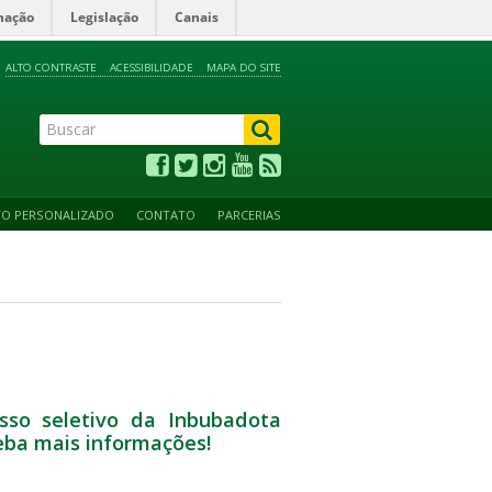
mação
Legislação
Canais
ALTO CONTRASTE
ACESSIBILIDADE
MAPA DO SITE
TO PERSONALIZADO
CONTATO
PARCERIAS
sso seletivo da Inbubadota
eba mais informações!
__