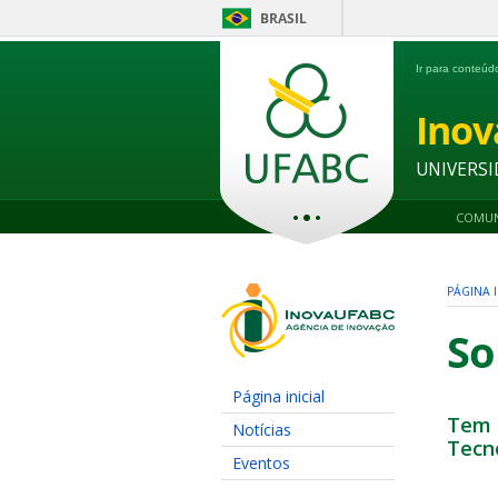
BRASIL
Ir para conteú
Ino
UNIVERSI
COMUN
PÁGINA I
So
Página inicial
Tem 
Notícias
Tecn
Eventos
_____