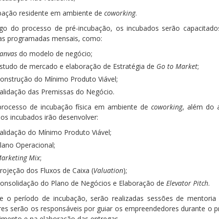
cubação residente em ambiente de
coworking
.
go do processo de pré-incubação, os incubados serão capacitado
as programadas mensais, como:
anvas
do modelo de negócio;
studo de mercado e elaboração de Estratégia de
Go to Market
;
onstrução do Mínimo Produto Viável;
alidação das Premissas do Negócio.
processo de incubação física em ambiente de
coworking
, além do 
 os incubados irão desenvolver:
alidação do Mínimo Produto Viável;
lano Operacional;
arketing Mix
;
rojeção dos Fluxos de Caixa (
Valuation
);
onsolidação do Plano de Negócios e Elaboração de
Elevator Pitch
.
e o período de incubação, serão realizadas sessões de mentoria 
es serão os responsáveis por guiar os empreendedores durante o p
imento e na elaboração das entregas.