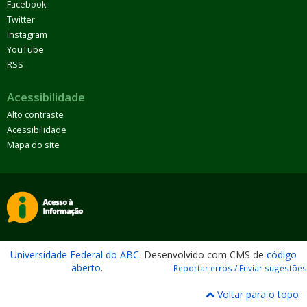
Facebook
Twitter
Instagram
YouTube
RSS
Acessibilidade
Alto contraste
Acessibilidade
Mapa do site
Universidade Federal do ABC
. Desenvolvido com CMS de
código
aberto
.
Reportar erros / Enviar sugestões
Voltar para o topo