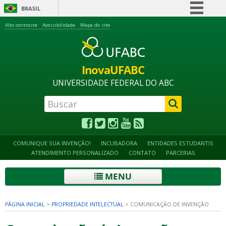
BRASIL
Simplifique!
Alto contraste
Acessibilidade
Mapa do site
Comunica BR
Participe
InovaUFABC
Acesso à informação
UNIVERSIDADE FEDERAL DO ABC
Legislação
Canais
COMUNIQUE SUA INVENÇÃO!
INCUBADORA
ENTIDADES ESTUDANTIS
ATENDIMENTO PERSONALIZADO
CONTATO
PARCERIAS
MENU
PÁGINA INICIAL
>
PROPRIEDADE INTELECTUAL
>
COMUNICAÇÃO DE INVENÇÃO