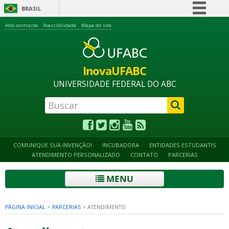
BRASIL
Simplifique!
Alto contraste
Acessibilidade
Mapa do site
Comunica BR
Participe
InovaUFABC
Acesso à informação
UNIVERSIDADE FEDERAL DO ABC
Legislação
Canais
COMUNIQUE SUA INVENÇÃO!
INCUBADORA
ENTIDADES ESTUDANTIS
ATENDIMENTO PERSONALIZADO
CONTATO
PARCERIAS
MENU
PÁGINA INICIAL
>
PARCERIAS
>
ATENDIMENTO