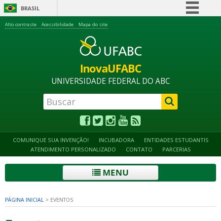
BRASIL
Simplifique!
Alto contraste
Acessibilidade
Mapa do site
Comunica BR
Participe
InovaUFABC
Acesso à informação
UNIVERSIDADE FEDERAL DO ABC
Legislação
Canais
COMUNIQUE SUA INVENÇÃO!
INCUBADORA
ENTIDADES ESTUDANTIS
ATENDIMENTO PERSONALIZADO
CONTATO
PARCERIAS
MENU
PÁGINA INICIAL
>
EVENTOS