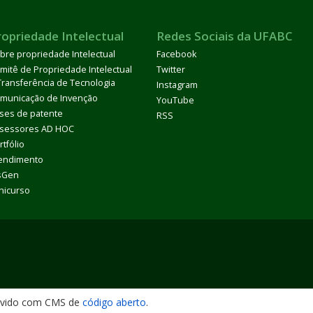
ropriedade Intelectual
Redes Sociais da UFABC
bre propriedade Intelectual
Facebook
mitê de Propriedade Intelectual
Twitter
Transferência de Tecnologia
Instagram
municação de Invenção
YouTube
ses de patente
RSS
sessores AD HOC
rtfólio
endimento
sGen
nicurso
lvido com CMS de
código aberto
.