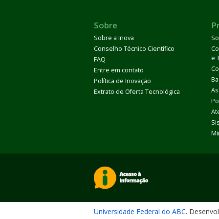
Sobre
P
Sobre a Inova
So
Conselho Técnico Científico
Co
e 
FAQ
Co
Entre em contato
Ba
Política de Inovação
As
Extrato de Oferta Tecnológica
Po
At
Si
Mi
Universidade Federal do ABC
. Desenvo