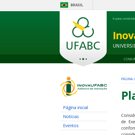
BRASIL
Ir para conteú
Ino
UNIVERSI
COMUN
PÁGINA I
Pl
Página inicial
Consi
Notícias
de
Ex
Eventos
confor
consid