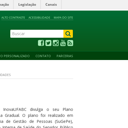
mação
Legislação
Canais
ALTO CONTRASTE
ACESSIBILIDADE
MAPA DO SITE
TO PERSONALIZADO
CONTATO
PARCERIAS
IDADES
 InovaUFABC divulga o seu Plano
 Gradual. O plano foi realizado em
ncia de Gestão de Pessoas (SuGePe),
 Interna de Saúde do Servidor Público