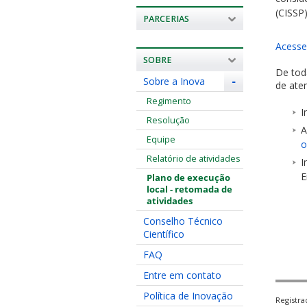
(CISSP)
PARCERIAS
Acesse
SOBRE
De tod
Sobre a Inova
-
de ate
Regimento
I
Resolução
A
Equipe
o
Relatório de atividades
I
E
Plano de execução
local - retomada de
atividades
Conselho Técnico
Científico
FAQ
Entre em contato
Política de Inovação
Registr