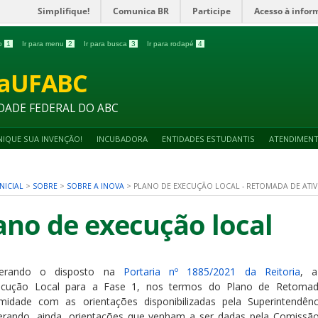
Simplifique!
Comunica BR
Participe
Acesso à infor
do
1
Ir para menu
2
Ir para busca
3
Ir para rodapé
4
vaUFABC
DADE FEDERAL DO ABC
IQUE SUA INVENÇÃO!
INCUBADORA
ENTIDADES ESTUDANTIS
ATENDIMEN
NICIAL
>
SOBRE
>
SOBRE A INOVA
>
PLANO DE EXECUÇÃO LOCAL - RETOMADA DE ATIV
ano de execução local
derando o disposto na
Portaria nº 1885/2021 da Reitoria
, a
ecução
Local
para a Fase 1, nos termos do Plano de Retomada
midade com as orientações disponibilizadas pela Superintendê
erando, ainda, orientações que venham a ser dadas pela Comissão