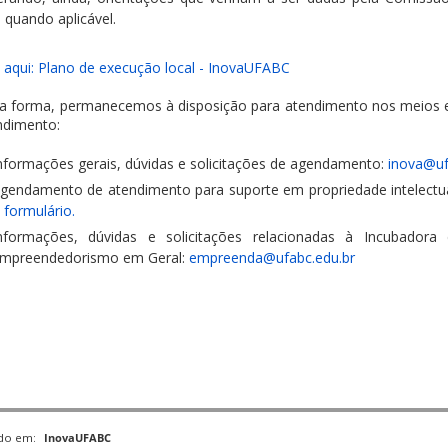
 quando aplicável.
 aqui: Plano de execução local - InovaUFABC
a forma, permanecemos à disposição para atendimento nos meios e
ndimento:
nformações gerais, dúvidas e solicitações de agendamento:
inova@uf
gendamento de atendimento para suporte em propriedade intelectual
 formulário.
nformações, dúvidas e solicitações relacionadas à Incubadora
mpreendedorismo em Geral:
empreenda@ufabc.edu.br
ado em:
InovaUFABC