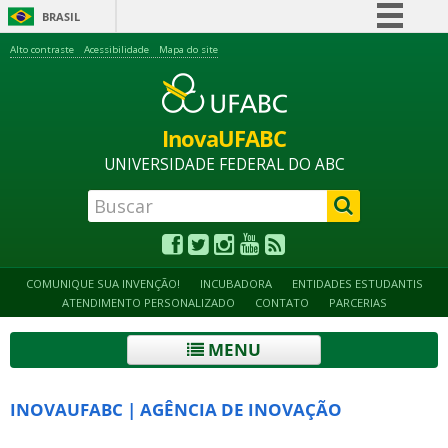
BRASIL
Simplifique!
Alto contraste
Acessibilidade
Mapa do site
Comunica BR
Participe
InovaUFABC
Acesso à informação
UNIVERSIDADE FEDERAL DO ABC
Legislação
Canais
COMUNIQUE SUA INVENÇÃO!
INCUBADORA
ENTIDADES ESTUDANTIS
ATENDIMENTO PERSONALIZADO
CONTATO
PARCERIAS
MENU
INOVAUFABC | AGÊNCIA DE INOVAÇÃO