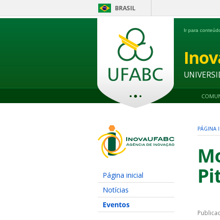
BRASIL
Ir para conteú
Ino
UNIVERSI
COMUN
PÁGINA I
Mo
Pi
Página inicial
Notícias
Eventos
Publica