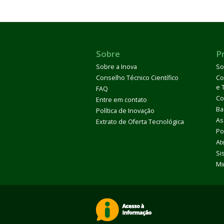
Sobre
P
Sobre a Inova
So
Conselho Técnico Científico
Co
e 
FAQ
Co
Entre em contato
Ba
Política de Inovação
As
Extrato de Oferta Tecnológica
Po
At
Si
Mi