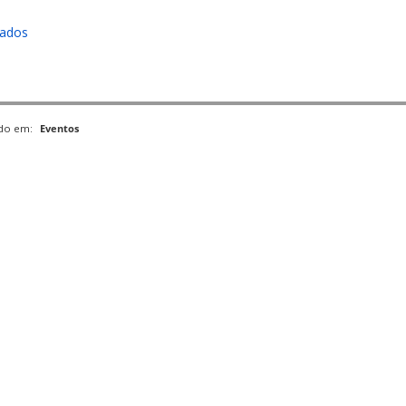
cados
ado em:
Eventos