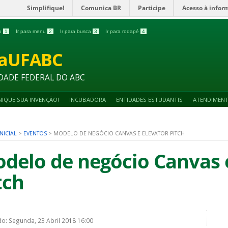
Simplifique!
Comunica BR
Participe
Acesso à infor
do
1
Ir para menu
2
Ir para busca
3
Ir para rodapé
4
vaUFABC
DADE FEDERAL DO ABC
IQUE SUA INVENÇÃO!
INCUBADORA
ENTIDADES ESTUDANTIS
ATENDIMEN
NICIAL
>
EVENTOS
>
MODELO DE NEGÓCIO CANVAS E ELEVATOR PITCH
delo de negócio Canvas 
tch
do: Segunda, 23 Abril 2018 16:00