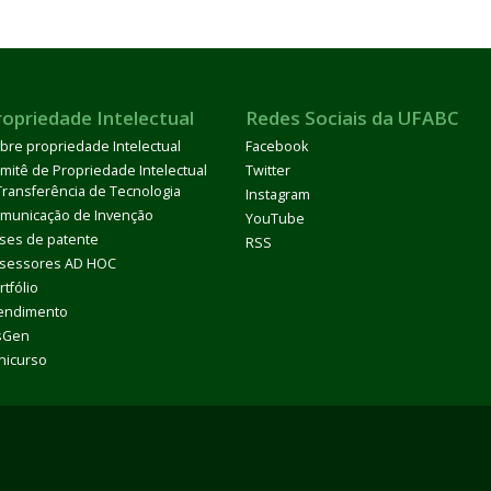
ropriedade Intelectual
Redes Sociais da UFABC
bre propriedade Intelectual
Facebook
mitê de Propriedade Intelectual
Twitter
Transferência de Tecnologia
Instagram
municação de Invenção
YouTube
ses de patente
RSS
sessores AD HOC
rtfólio
endimento
sGen
nicurso